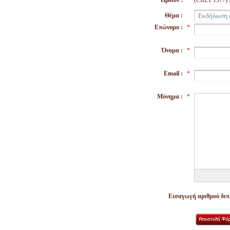
Προϊόν :
(CRET 1377
Θέμα :
Επώνυμο :
*
Όνομα :
*
Email :
*
Μύνημα :
*
Εισαγωγή αριθμού διπλ