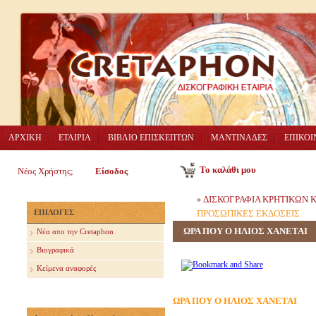
ΑΡΧΙΚΗ
ΕΤΑΙΡΙΑ
ΒΙΒΛΙΟ ΕΠΙΣΚΕΠΤΩΝ
ΜΑΝΤΙΝΑΔΕΣ
ΕΠΙΚΟΙ
Το καλάθι μου
Νέος Χρήστης;
Είσοδος
ΔΙΣΚΟΓΡΑΦΙΑ ΚΡΗΤΙΚΩΝ
»
ΕΠΙΛΟΓΕΣ
ΠΡΟΣΩΠΙΚΕΣ ΕΚΔΟΣΕΙΣ
ΩΡΑ ΠΟΥ Ο ΗΛΙΟΣ ΧΑΝΕΤΑΙ
Nέα απο την Cretaphon
Βιογραφικά
Κείμενα αναφορές
ΩΡΑ ΠΟΥ Ο ΗΛΙΟΣ ΧΑΝΕΤΑΙ