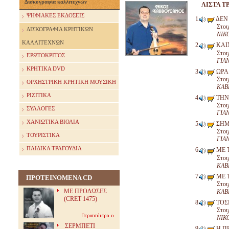
Δισκογραφία καλλιτεχνών
ΛΙΣΤΑ Τ
ΨΗΦΙΑΚΕΣ ΕΚΔΟΣΕΙΣ
ΔΕΝ
Στοι
ΔΙΣΚΟΓΡΑΦΙΑ ΚΡΗΤΙΚΩΝ
ΝΙΚ
ΚΑΛΛΙΤΕΧΝΩΝ
ΚΑΙ
Στοι
ΕΡΩΤΟΚΡΙΤΟΣ
ΓΙΑ
ΚΡΗΤΙΚΑ DVD
ΩΡΑ
Στοι
ΟΡΧΗΣΤΡΙΚΗ ΚΡΗΤΙΚΗ ΜΟΥΣΙΚΗ
ΚΑΒ
ΡΙΖΙΤΙΚΑ
ΤΗΝ
Στοι
ΣΥΛΛΟΓΕΣ
ΓΙΑ
ΧΑΝΙΩΤΙΚΑ ΒΙΟΛΙΑ
ΣΗΜ
Στοι
ΤΟΥΡΙΣΤΙΚΑ
ΓΙΑ
ΠΑΙΔΙΚΑ ΤΡΑΓΟΥΔΙΑ
ΜΕ 
Στοι
ΚΑΒ
ΜΕ 
ΠΡΟΤΕΙΝΟΜΕΝΑ CD
Στοι
ΜΕ ΠΡΟΔΩΣΕΣ
ΚΑΒ
(CRET 1475)
ΤΟΣ
Στοι
ΝΙΚ
ΣΕΡΜΠΕΤΙ
Η Π