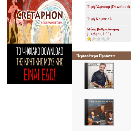
Τιμή Άλμπουμ (Download)
Τιμή Κοματιού
Μέση βαθμολόγηση
(
1
ψήφοι,
1.00
)
Περισσότερα Προϊόντα