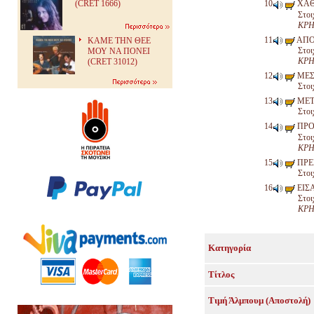
(CRET 1666)
ΧΑ
Στοι
ΚΡΗ
ΑΠΟ
ΚΑΜΕ ΤΗΝ ΘΕΕ
Στοι
ΜΟΥ ΝΑ ΠΟΝΕΙ
ΚΡΗ
(CRET 31012)
ΜΕΣ
Στοι
ΜΕΤ
Στοι
ΠΡΟ
Στοι
ΚΡΗ
ΠΡΕ
Στοι
ΕΙΣ
Στοι
ΚΡΗ
Κατηγορία
Τίτλος
Τιμή Άλμπουμ (Αποστολή)