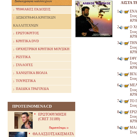
Δισκογραφία καλλιτεχνών
ΛΙΣΤΑ Τ
ΨΗΦΙΑΚΕΣ ΕΚΔΟΣΕΙΣ
ΕΝΑ
Στοι
ΔΙΣΚΟΓΡΑΦΙΑ ΚΡΗΤΙΚΩΝ
ΚΡΗ
ΚΑΛΛΙΤΕΧΝΩΝ
Ο Χ
Στοι
ΕΡΩΤΟΚΡΙΤΟΣ
ΚΡΗ
ΚΡΗΤΙΚΑ DVD
ΤΗΝ
Στοι
ΟΡΧΗΣΤΡΙΚΗ ΚΡΗΤΙΚΗ ΜΟΥΣΙΚΗ
ΚΡΗ
ΡΙΖΙΤΙΚΑ
ΕΦΥ
Στοι
ΣΥΛΛΟΓΕΣ
ΚΡΗ
ΧΑΝΙΩΤΙΚΑ ΒΙΟΛΙΑ
ΒΓΑ
Στοι
ΤΟΥΡΙΣΤΙΚΑ
ΜΕΛ
ΠΑΙΔΙΚΑ ΤΡΑΓΟΥΔΙΑ
Στοι
ΚΡΗ
ΤΟ 
Στοι
ΠΡΟΤΕΙΝΟΜΕΝΑ CD
ΕΡΩ
ΕΡΩΤΟΘΥΜΗΣΗ
Στοι
(CRET 31189)
ΚΡΗ
ΜΑΛ
Στοι
ΘΑΛΑΣΣΟΤΣΑΚΙΣΜΑΤΑ