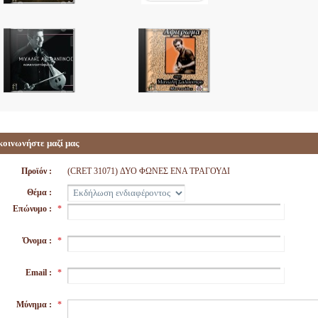
κοινωνήστε μαζί μας
Προϊόν :
(CRET 31071) ΔΥΟ ΦΩΝΕΣ ΕΝΑ ΤΡΑΓΟΥΔΙ
Θέμα :
Επώνυμο :
*
Όνομα :
*
Email :
*
Μύνημα :
*