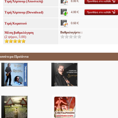
Τιμή Άλμπουμ (Αποστολή)
8.00 €
Τιμή Άλμπουμ (Download)
4.00 €
Τιμή Κοματιού
0.60 €
Μέση βαθμολόγηση
Βαθμολογήστε :
(
2
ψήφοι,
5.00
)
ισσότερα Προϊόντα