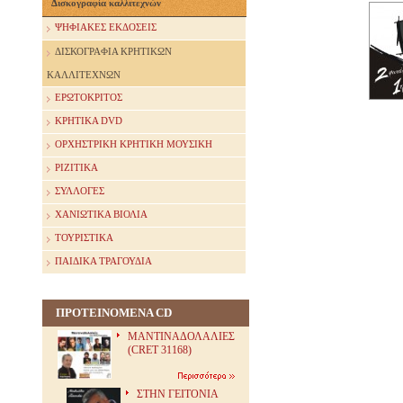
Δισκογραφία καλλιτεχνών
ΨΗΦΙΑΚΕΣ ΕΚΔΟΣΕΙΣ
ΔΙΣΚΟΓΡΑΦΙΑ ΚΡΗΤΙΚΩΝ
ΚΑΛΛΙΤΕΧΝΩΝ
ΕΡΩΤΟΚΡΙΤΟΣ
ΚΡΗΤΙΚΑ DVD
ΟΡΧΗΣΤΡΙΚΗ ΚΡΗΤΙΚΗ ΜΟΥΣΙΚΗ
ΡΙΖΙΤΙΚΑ
ΣΥΛΛΟΓΕΣ
ΧΑΝΙΩΤΙΚΑ ΒΙΟΛΙΑ
ΤΟΥΡΙΣΤΙΚΑ
ΠΑΙΔΙΚΑ ΤΡΑΓΟΥΔΙΑ
ΠΡΟΤΕΙΝΟΜΕΝΑ CD
ΜΑΝΤΙΝΑΔΟΛΑΛΙΕΣ
(CRET 31168)
ΣΤΗΝ ΓΕΙΤΟΝΙΑ