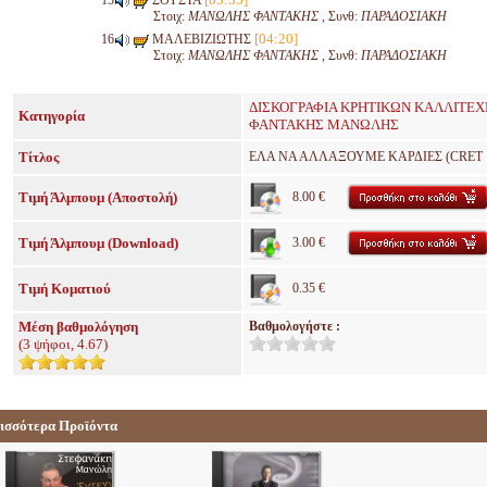
Στοιχ:
ΜΑΝΩΛΗΣ ΦΑΝΤΑΚΗΣ
, Συνθ:
ΠΑΡΑΔΟΣΙΑΚΗ
[04:20]
ΜΑΛΕΒΙΖΙΩΤΗΣ
Στοιχ:
ΜΑΝΩΛΗΣ ΦΑΝΤΑΚΗΣ
, Συνθ:
ΠΑΡΑΔΟΣΙΑΚΗ
ΔΙΣΚΟΓΡΑΦΙΑ ΚΡΗΤΙΚΩΝ ΚΑΛΛΙΤΕ
Κατηγορία
ΦΑΝΤΑΚΗΣ ΜΑΝΩΛΗΣ
Τίτλος
ΕΛΑ ΝΑ ΑΛΛΑΞΟΥΜΕ ΚΑΡΔΙΕΣ (CRET 1
Τιμή Άλμπουμ (Αποστολή)
8.00 €
Τιμή Άλμπουμ (Download)
3.00 €
Τιμή Κοματιού
0.35 €
Μέση βαθμολόγηση
Βαθμολογήστε :
(
3
ψήφοι,
4.67
)
ισσότερα Προϊόντα