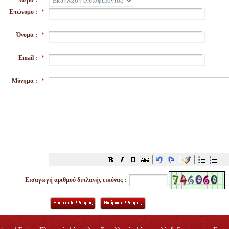
Θέμα :
Επώνυμο :
*
Όνομα :
*
Email :
*
Μύνημα :
*
Εισαγωγή αριθμού διπλανής εικόνας :