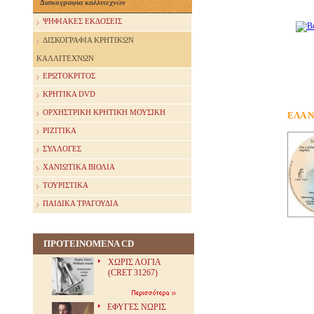
Δισκογραφία καλλιτεχνών
ΨΗΦΙΑΚΕΣ ΕΚΔΟΣΕΙΣ
ΔΙΣΚΟΓΡΑΦΙΑ ΚΡΗΤΙΚΩΝ
ΚΑΛΛΙΤΕΧΝΩΝ
ΕΡΩΤΟΚΡΙΤΟΣ
ΚΡΗΤΙΚΑ DVD
ΟΡΧΗΣΤΡΙΚΗ ΚΡΗΤΙΚΗ ΜΟΥΣΙΚΗ
ΕΛΑ 
ΡΙΖΙΤΙΚΑ
ΣΥΛΛΟΓΕΣ
ΧΑΝΙΩΤΙΚΑ ΒΙΟΛΙΑ
ΤΟΥΡΙΣΤΙΚΑ
ΠΑΙΔΙΚΑ ΤΡΑΓΟΥΔΙΑ
ΠΡΟΤΕΙΝΟΜΕΝΑ CD
ΧΩΡΙΣ ΛΟΓΙΑ
(CRET 31267)
ΕΦΥΓΕΣ ΝΩΡΙΣ