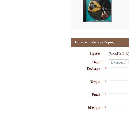
Επικοινωνήστε μαζί μας
Προϊόν :
(CRET 3114
Θέμα :
Επώνυμο :
*
Όνομα :
*
Email :
*
Μύνημα :
*