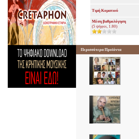
Τιμή Κοματιού
Μέση βαθμολόγηση
(
5
ψήφοι,
1.80
)
Περισσότερα Προϊόντα