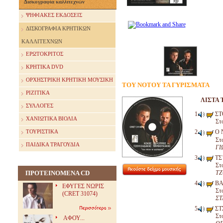
Δισκογραφία καλλιτεχνών
ΨΗΦΙΑΚΕΣ ΕΚΔΟΣΕΙΣ
ΔΙΣΚΟΓΡΑΦΙΑ ΚΡΗΤΙΚΩΝ
ΚΑΛΛΙΤΕΧΝΩΝ
ΕΡΩΤΟΚΡΙΤΟΣ
ΚΡΗΤΙΚΑ DVD
ΟΡΧΗΣΤΡΙΚΗ ΚΡΗΤΙΚΗ ΜΟΥΣΙΚΗ
ΤΟΥ ΝΟΤΟΥ ΤΑ ΓΥΡΙΣΜΑΤΑ
ΡΙΖΙΤΙΚΑ
ΛΙΣΤΑ 
ΣΥΛΛΟΓΕΣ
ΣΤ
ΧΑΝΙΩΤΙΚΑ ΒΙΟΛΙΑ
Στ
ΤΟΥΡΙΣΤΙΚΑ
Ο 
Στ
ΠΑΙΔΙΚΑ ΤΡΑΓΟΥΔΙΑ
ΓΙ
ΤΣ
Στ
ΤΖ
ΠΡΟΤΕΙΝΟΜΕΝΑ CD
ΒΑ
ΕΦΥΓΕΣ ΝΩΡΙΣ
Στ
(CRET 31074)
ΣΤ
ΣΤ
Στ
ΑΦΟΥ...