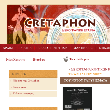
ΑΡΧΙΚΗ
ΕΤΑΙΡΙΑ
ΒΙΒΛΙΟ ΕΠΙΣΚΕΠΤΩΝ
ΜΑΝΤΙΝΑΔΕΣ
ΕΠΙΚΟΙ
Το καλάθι μου
Νέος Χρήστης;
Είσοδος
ΔΙΣΚΟΓΡΑΦΙΑ ΚΡΗΤΙΚΩΝ
»
ΕΠΙΛΟΓΕΣ
ΤΖΟΥΛΙΑΔΑΚΗΣ ΝΙΚΟΣ
ΤΟΥ ΝΟΤΟΥ ΤΑ ΓΥΡΙΣΜΑΤΑ
Nέα απο την Cretaphon
Βιογραφικά
Κείμενα αναφορές