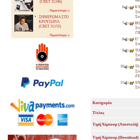
ΘΕ
(CRET 31246)
ΚΥ
Στ
Συ
ΞΗΜΕΡΩΜΑ ΣΤΟ
ΚΡΟΥΣΩΝΑ
ΒΟ
(CRET 31155)
Στ
ΓΙ
Ε!
Στ
ΤΟ
Στ
ΒΑ
ΤΑ
Στ
ΕΥ
ΑΝ
Στ
Κατηγορία
Τίτλος
Τιμή Άλμπουμ (Αποστολή)
Τιμή Άλμπουμ (Download)