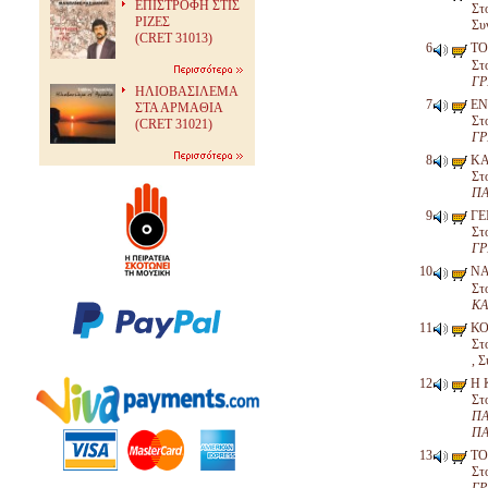
ΕΠΙΣΤΡΟΦΗ ΣΤΙΣ
Στ
ΡΙΖΕΣ
Συ
(CRET 31013)
ΤΟ
Στ
ΓΡ
ΗΛΙΟΒΑΣΙΛΕΜΑ
ΕΝ
ΣΤΑ ΑΡΜΑΘΙΑ
Στ
(CRET 31021)
ΓΡ
ΚΑ
Στ
ΠΑ
ΓΕΙ
Στ
ΓΡ
ΝΑ
Στ
ΚΑ
ΚΟ
Στ
, Σ
Η 
Στ
ΠΑ
ΠΑ
ΤΟ
Στ