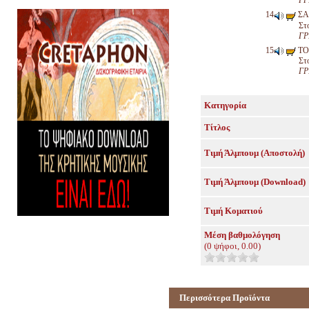
ΓΡ
ΣΑ
Στ
ΓΡ
ΤΟ
Στ
ΓΡ
Κατηγορία
Τίτλος
Τιμή Άλμπουμ (Αποστολή)
Τιμή Άλμπουμ (Download)
Τιμή Κοματιού
Μέση βαθμολόγηση
(
0
ψήφοι,
0.00
)
Περισσότερα Προϊόντα