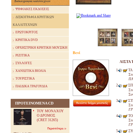
Δισκογραφία καλλιτεχνών
ΨΗΦΙΑΚΕΣ ΕΚΔΟΣΕΙΣ
ΔΙΣΚΟΓΡΑΦΙΑ ΚΡΗΤΙΚΩΝ
ΚΑΛΛΙΤΕΧΝΩΝ
ΕΡΩΤΟΚΡΙΤΟΣ
ΚΡΗΤΙΚΑ DVD
ΟΡΧΗΣΤΡΙΚΗ ΚΡΗΤΙΚΗ ΜΟΥΣΙΚΗ
Βενί
ΡΙΖΙΤΙΚΑ
ΛΙΣΤΑ 
ΣΥΛΛΟΓΕΣ
ΤΑ
ΧΑΝΙΩΤΙΚΑ ΒΙΟΛΙΑ
Στ
ΤΟΥΡΙΣΤΙΚΑ
ΠΑ
ΣΠ
ΠΑΙΔΙΚΑ ΤΡΑΓΟΥΔΙΑ
Στ
Συ
ΣΤ
ΠΡΟΤΕΙΝΟΜΕΝΑ CD
Στ
ΓΡ
ΤΟΥ ΜΟΝΑΧΟΥ
Ο ΔΡΟΜΟΣ
ΤΟ
(CRET 31265)
Στ
ΓΡ
ΞΥ