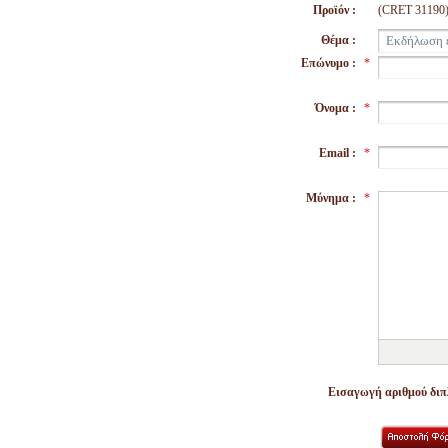
Προϊόν :
(CRET 31190
Θέμα :
Επώνυμο :
*
Όνομα :
*
Email :
*
Μύνημα :
*
Εισαγωγή αριθμού διπλ