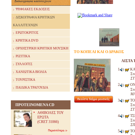
Δισκογραφία καλλιτεχνών
ΨΗΦΙΑΚΕΣ ΕΚΔΟΣΕΙΣ
ΔΙΣΚΟΓΡΑΦΙΑ ΚΡΗΤΙΚΩΝ
ΚΑΛΛΙΤΕΧΝΩΝ
ΕΡΩΤΟΚΡΙΤΟΣ
ΚΡΗΤΙΚΑ DVD
ΟΡΧΗΣΤΡΙΚΗ ΚΡΗΤΙΚΗ ΜΟΥΣΙΚΗ
ΤΟ ΚΟΠΕΛΙ ΚΑΙ Ο ΔΡΑΚΟΣ
ΡΙΖΙΤΙΚΑ
ΛΙΣΤΑ 
ΣΥΛΛΟΓΕΣ
ΚΑ
ΧΑΝΙΩΤΙΚΑ ΒΙΟΛΙΑ
Στ
ΣΤ
ΤΟΥΡΙΣΤΙΚΑ
ΟΝ
ΠΑΙΔΙΚΑ ΤΡΑΓΟΥΔΙΑ
Στ
ΜΑ
ΤΟ
ΠΡΟΤΕΙΝΟΜΕΝΑ CD
Στ
ΣΤ
ΑΘΙΒΟΛΕΣ ΤΟΥ
ΤΣ
ΕΡΩΤΑ
Στ
(CRET 31066)
ΣΠ
ΤΟ