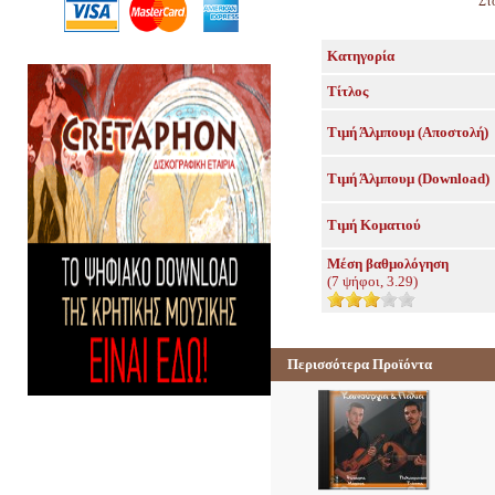
Στ
Κατηγορία
Τίτλος
Τιμή Άλμπουμ (Αποστολή)
Τιμή Άλμπουμ (Download)
Τιμή Κοματιού
Μέση βαθμολόγηση
(
7
ψήφοι,
3.29
)
Περισσότερα Προϊόντα