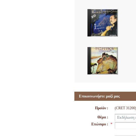
Επικοινωνήστε μαζί μας
Προϊόν :
(CRET 3120
Θέμα :
Επώνυμο :
*