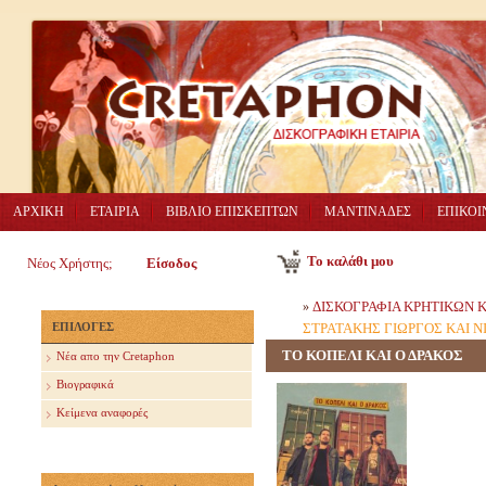
ΑΡΧΙΚΗ
ΕΤΑΙΡΙΑ
ΒΙΒΛΙΟ ΕΠΙΣΚΕΠΤΩΝ
ΜΑΝΤΙΝΑΔΕΣ
ΕΠΙΚΟΙ
Το καλάθι μου
Νέος Χρήστης;
Είσοδος
ΔΙΣΚΟΓΡΑΦΙΑ ΚΡΗΤΙΚΩΝ
»
ΕΠΙΛΟΓΕΣ
ΣΤΡΑΤΑΚΗΣ ΓΙΩΡΓΟΣ ΚΑΙ Ν
ΤΟ ΚΟΠΕΛΙ ΚΑΙ Ο ΔΡΑΚΟΣ
Nέα απο την Cretaphon
Βιογραφικά
Κείμενα αναφορές