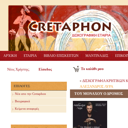
ΑΡΧΙΚΗ
ΕΤΑΙΡΙΑ
ΒΙΒΛΙΟ ΕΠΙΣΚΕΠΤΩΝ
ΜΑΝΤΙΝΑΔΕΣ
ΕΠΙΚΟΙ
Το καλάθι μου
Νέος Χρήστης;
Είσοδος
ΔΙΣΚΟΓΡΑΦΙΑ ΚΡΗΤΙΚΩΝ
»
ΕΠΙΛΟΓΕΣ
ΑΛΕΞΑΝΔΡΟΣ ΛΥΡΑ
ΤΟΥ ΜΟΝΑΧΟΥ Ο ΔΡΟΜΟΣ
Nέα απο την Cretaphon
Βιογραφικά
Κείμενα αναφορές