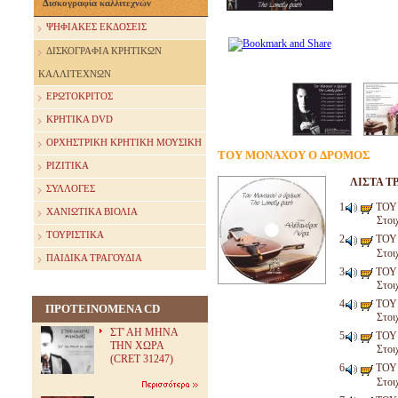
Δισκογραφία καλλιτεχνών
ΨΗΦΙΑΚΕΣ ΕΚΔΟΣΕΙΣ
ΔΙΣΚΟΓΡΑΦΙΑ ΚΡΗΤΙΚΩΝ
ΚΑΛΛΙΤΕΧΝΩΝ
ΕΡΩΤΟΚΡΙΤΟΣ
ΚΡΗΤΙΚΑ DVD
ΟΡΧΗΣΤΡΙΚΗ ΚΡΗΤΙΚΗ ΜΟΥΣΙΚΗ
TOY MONAXOY O ΔΡΟΜΟΣ
ΡΙΖΙΤΙΚΑ
ΛΙΣΤΑ Τ
ΣΥΛΛΟΓΕΣ
ΤΟΥ
ΧΑΝΙΩΤΙΚΑ ΒΙΟΛΙΑ
Στοι
ΤΟΥΡΙΣΤΙΚΑ
ΤΟΥ
Στοι
ΠΑΙΔΙΚΑ ΤΡΑΓΟΥΔΙΑ
ΤΟΥ
Στοι
ΤΟΥ
ΠΡΟΤΕΙΝΟΜΕΝΑ CD
Στοι
ΣΤ' ΑΗ ΜΗΝΑ
ΤΟΥ
ΤΗΝ ΧΩΡΑ
Στοι
(CRET 31247)
ΤΟΥ
Στοι