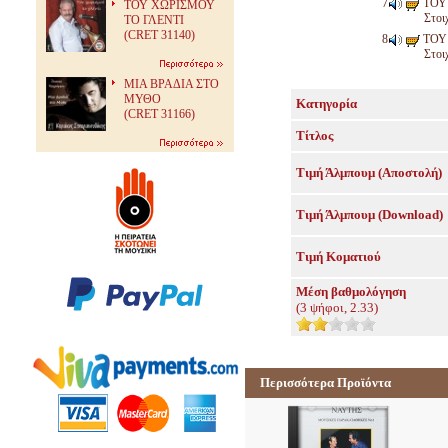
ΤΟΥ
ΤΟΥ ΧΩΡΙΣΜΟΥ
Στοι
ΤΟ ΓΛΕΝΤΙ
(CRET 31140)
ΤΟΥ
Στοι
ΜΙΑ ΒΡΑΔΙΑ ΣΤΟ
ΜΥΘΟ
Κατηγορία
(CRET 31166)
Τίτλος
Τιμή Άλμπουμ (Αποστολή)
Τιμή Άλμπουμ (Download)
Τιμή Κοματιού
Μέση βαθμολόγηση
(
3
ψήφοι,
2.33
)
Περισσότερα Προϊόντα