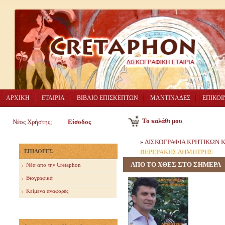
ΑΡΧΙΚΗ
ΕΤΑΙΡΙΑ
ΒΙΒΛΙΟ ΕΠΙΣΚΕΠΤΩΝ
ΜΑΝΤΙΝΑΔΕΣ
ΕΠΙΚΟΙ
Το καλάθι μου
Νέος Χρήστης;
Είσοδος
ΔΙΣΚΟΓΡΑΦΙΑ ΚΡΗΤΙΚΩΝ
»
ΕΠΙΛΟΓΕΣ
ΒΕΡΕΡΑΚΗΣ ΔΗΜΗΤΡΗΣ
ΑΠΟ ΤΟ ΧΘΕΣ ΣΤΟ ΣΗΜΕΡΑ
Nέα απο την Cretaphon
Βιογραφικά
Κείμενα αναφορές