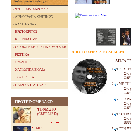
Δισκογραφία καλλιτεχνών
ΨΗΦΙΑΚΕΣ ΕΚΔΟΣΕΙΣ
ΔΙΣΚΟΓΡΑΦΙΑ ΚΡΗΤΙΚΩΝ
ΚΑΛΛΙΤΕΧΝΩΝ
ΕΡΩΤΟΚΡΙΤΟΣ
ΚΡΗΤΙΚΑ DVD
ΟΡΧΗΣΤΡΙΚΗ ΚΡΗΤΙΚΗ ΜΟΥΣΙΚΗ
ΑΠΟ ΤΟ ΧΘΕΣ ΣΤΟ ΣΗΜΕΡΑ
ΡΙΖΙΤΙΚΑ
ΛΙΣΤΑ Τ
ΣΥΛΛΟΓΕΣ
ΨΕΥΤΡ
ΧΑΝΙΩΤΙΚΑ ΒΙΟΛΙΑ
Στοι
ΤΟΥΡΙΣΤΙΚΑ
ΧΑΡ
ΜΕ ΤΗ
ΠΑΙΔΙΚΑ ΤΡΑΓΟΥΔΙΑ
Στοι
ΧΑΡ
ΤΟ ΚΡΑ
ΠΡΟΤΕΙΝΟΜΕΝΑ CD
Στοι
ΧΑΡ
ΨΗΦΙΔΩΤΟ
(CRET 31245)
ΛΟΓΙΑ
Στοι
ΒΕΡ
ΜΙΑ
ΤΟΝ Ξ