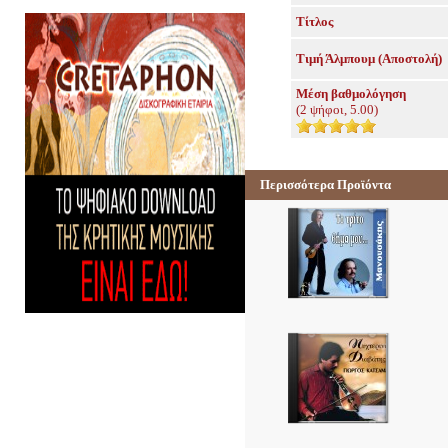
Τίτλος
Τιμή Άλμπουμ (Αποστολή)
Μέση βαθμολόγηση
(
2
ψήφοι,
5.00
)
Περισσότερα Προϊόντα