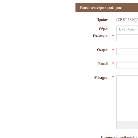
Επικοινωνήστε μαζί μας
Προϊόν :
(CRET 1340
Θέμα :
Επώνυμο :
*
Όνομα :
*
Email :
*
Μύνημα :
*
Εισαγωγή αριθμού διπλ