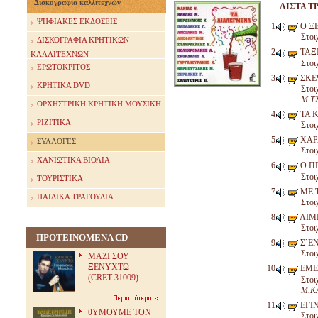
Δισκογραφία καλλιτεχνών
ΛΙΣΤΑ Τ
ΨΗΦΙΑΚΕΣ ΕΚΔΟΣΕΙΣ
Ο Ξ
Στοι
ΔΙΣΚΟΓΡΑΦΙΑ ΚΡΗΤΙΚΩΝ
ΤΑΞ
ΚΑΛΛΙΤΕΧΝΩΝ
Στοι
ΕΡΩΤΟΚΡΙΤΟΣ
ΣΚΕ
ΚΡΗΤΙΚΑ DVD
Στοι
Μ.Τ
ΟΡΧΗΣΤΡΙΚΗ ΚΡΗΤΙΚΗ ΜΟΥΣΙΚΗ
ΤΑ Κ
ΡΙΖΙΤΙΚΑ
Στοι
ΧΑΡ
ΣΥΛΛΟΓΕΣ
Στοι
ΧΑΝΙΩΤΙΚΑ ΒΙΟΛΙΑ
Ο Π
Στοι
ΤΟΥΡΙΣΤΙΚΑ
ΜΕ Τ
ΠΑΙΔΙΚΑ ΤΡΑΓΟΥΔΙΑ
Στοι
ΛΙΜ
Στοι
ΠΡΟΤΕΙΝΟΜΕΝΑ CD
Σ`Ε
Στοι
ΜΑΖΙ ΣΟΥ
ΞΕΝΥΧΤΩ
ΕΜΕ
(CRET 31009)
Στοι
Μ.Κ
ΕΓΙ
θΥΜΟΥΜΕ ΤΟΝ
Στοι