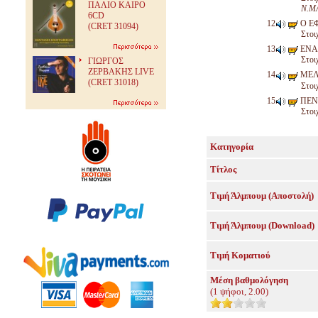
ΠΑΛΙΟ ΚΑΙΡΟ
Ν.Μ
6CD
Ο Ε
(CRET 31094)
Στοι
ΕΝΑ
Στοι
ΓΙΩΡΓΟΣ
ΖΕΡΒΑΚΗΣ LIVE
ΜΕΛ
(CRET 31018)
Στοι
ΠΕΝ
Στοι
Κατηγορία
Τίτλος
Τιμή Άλμπουμ (Αποστολή)
Τιμή Άλμπουμ (Download)
Τιμή Κοματιού
Μέση βαθμολόγηση
(
1
ψήφοι,
2.00
)