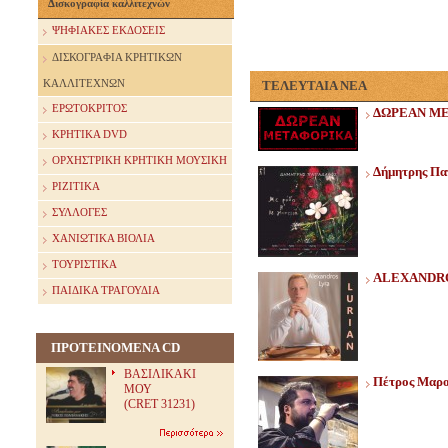
Δισκογραφία καλλιτεχνών
ΨΗΦΙΑΚΕΣ ΕΚΔΟΣΕΙΣ
ΔΙΣΚΟΓΡΑΦΙΑ ΚΡΗΤΙΚΩΝ
ΚΑΛΛΙΤΕΧΝΩΝ
ΤΕΛΕΥΤΑΙΑ ΝΕΑ
ΕΡΩΤΟΚΡΙΤΟΣ
ΔΩΡΕΑΝ Μ
ΚΡΗΤΙΚΑ DVD
ΟΡΧΗΣΤΡΙΚΗ ΚΡΗΤΙΚΗ ΜΟΥΣΙΚΗ
Δήμητρης Παπ
ΡΙΖΙΤΙΚΑ
ΣΥΛΛΟΓΕΣ
ΧΑΝΙΩΤΙΚΑ ΒΙΟΛΙΑ
ΤΟΥΡΙΣΤΙΚΑ
ALEXANDRO
ΠΑΙΔΙΚΑ ΤΡΑΓΟΥΔΙΑ
ΠΡΟΤΕΙΝΟΜΕΝΑ CD
ΒΑΣΙΛΙΚΑΚΙ
Πέτρος Μαρο
ΜΟΥ
(CRET 31231)