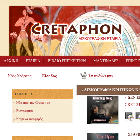
ΑΡΧΙΚΗ
ΕΤΑΙΡΙΑ
ΒΙΒΛΙΟ ΕΠΙΣΚΕΠΤΩΝ
ΜΑΝΤΙΝΑΔΕΣ
ΕΠΙΚΟΙ
Το καλάθι μου
Νέος Χρήστης;
Είσοδος
»
ΔΙΣΚΟΓΡΑΦΙΑ ΚΡΗΤΙΚΩΝ Κ
ΕΠΙΛΟΓΕΣ
ΔΕΝ Ε
Nέα απο την Cretaphon
CRET 3
Βιογραφικά
Κείμενα αναφορές
ΣΤΑ ΟΡ