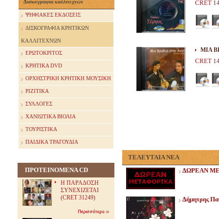
Δισκογραφία καλλιτεχνών
CRET 1
ΨΗΦΙΑΚΕΣ ΕΚΔΟΣΕΙΣ
ΔΙΣΚΟΓΡΑΦΙΑ ΚΡΗΤΙΚΩΝ
ΚΑΛΛΙΤΕΧΝΩΝ
ΜΙΑ Β
ΕΡΩΤΟΚΡΙΤΟΣ
CRET 1
ΚΡΗΤΙΚΑ DVD
ΟΡΧΗΣΤΡΙΚΗ ΚΡΗΤΙΚΗ ΜΟΥΣΙΚΗ
ΡΙΖΙΤΙΚΑ
ΣΥΛΛΟΓΕΣ
ΧΑΝΙΩΤΙΚΑ ΒΙΟΛΙΑ
ΤΟΥΡΙΣΤΙΚΑ
ΠΑΙΔΙΚΑ ΤΡΑΓΟΥΔΙΑ
ΤΕΛΕΥΤΑΙΑ ΝΕΑ
ΠΡΟΤΕΙΝΟΜΕΝΑ CD
ΔΩΡΕΑΝ Μ
Η ΠΑΡΑΔΟΣΗ
ΣΥΝΕΧΙΖΕΤΑΙ
(CRET 31249)
Δήμητρης Παπ