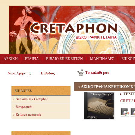
ΑΡΧΙΚΗ
ΕΤΑΙΡΙΑ
ΒΙΒΛΙΟ ΕΠΙΣΚΕΠΤΩΝ
ΜΑΝΤΙΝΑΔΕΣ
ΕΠΙΚΟΙ
Το καλάθι μου
Νέος Χρήστης;
Είσοδος
»
ΔΙΣΚΟΓΡΑΦΙΑ ΚΡΗΤΙΚΩΝ Κ
ΕΠΙΛΟΓΕΣ
ΤΕΣΣΕ
Nέα απο την Cretaphon
CRET 3
Βιογραφικά
Κείμενα αναφορές