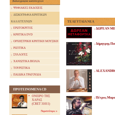
Δισκογραφία καλλιτεχνών
ΨΗΦΙΑΚΕΣ ΕΚΔΟΣΕΙΣ
ΔΙΣΚΟΓΡΑΦΙΑ ΚΡΗΤΙΚΩΝ
ΤΕΛΕΥΤΑΙΑ ΝΕΑ
ΚΑΛΛΙΤΕΧΝΩΝ
ΕΡΩΤΟΚΡΙΤΟΣ
ΔΩΡΕΑΝ Μ
ΚΡΗΤΙΚΑ DVD
ΟΡΧΗΣΤΡΙΚΗ ΚΡΗΤΙΚΗ ΜΟΥΣΙΚΗ
Δήμητρης Παπ
ΡΙΖΙΤΙΚΑ
ΣΥΛΛΟΓΕΣ
ΧΑΝΙΩΤΙΚΑ ΒΙΟΛΙΑ
ΤΟΥΡΙΣΤΙΚΑ
ALEXANDRO
ΠΑΙΔΙΚΑ ΤΡΑΓΟΥΔΙΑ
ΠΡΟΤΕΙΝΟΜΕΝΑ CD
ΟΝΕΙΡΟ ΤΗΣ
Πέτρος Μαρο
ΧΑΡΑΣ
(CRET 31011)