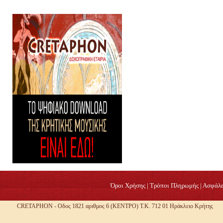
Όροι Χρήσης
|
Τρόποι Πληρωμής
|
Ασφάλε
CRETAPHON - Οδος 1821 αριθμος 6 (ΚΕΝΤΡΟ) Τ.Κ. 712 01 Ηράκλειο Κρήτης