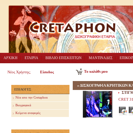
ΑΡΧΙΚΗ
ΕΤΑΙΡΙΑ
ΒΙΒΛΙΟ ΕΠΙΣΚΕΠΤΩΝ
ΜΑΝΤΙΝΑΔΕΣ
ΕΠΙΚΟΙ
Το καλάθι μου
Νέος Χρήστης;
Είσοδος
»
ΔΙΣΚΟΓΡΑΦΙΑ ΚΡΗΤΙΚΩΝ Κ
ΕΠΙΛΟΓΕΣ
ΣΤΙΓΜ
Nέα απο την Cretaphon
CRET 3
Βιογραφικά
Κείμενα αναφορές