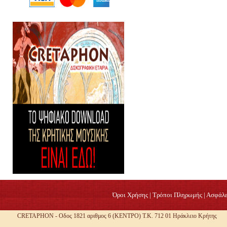
Όροι Χρήσης
|
Τρόποι Πληρωμής
|
Ασφάλε
CRETAPHON - Οδος 1821 αριθμος 6 (ΚΕΝΤΡΟ) Τ.Κ. 712 01 Ηράκλειο Κρήτης