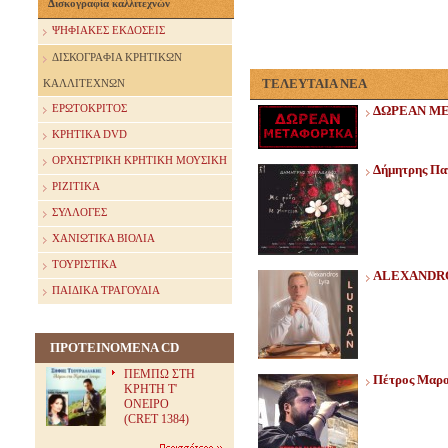
Δισκογραφία καλλιτεχνών
ΨΗΦΙΑΚΕΣ ΕΚΔΟΣΕΙΣ
ΔΙΣΚΟΓΡΑΦΙΑ ΚΡΗΤΙΚΩΝ
ΤΕΛΕΥΤΑΙΑ ΝΕΑ
ΚΑΛΛΙΤΕΧΝΩΝ
ΕΡΩΤΟΚΡΙΤΟΣ
ΔΩΡΕΑΝ Μ
ΚΡΗΤΙΚΑ DVD
ΟΡΧΗΣΤΡΙΚΗ ΚΡΗΤΙΚΗ ΜΟΥΣΙΚΗ
Δήμητρης Παπ
ΡΙΖΙΤΙΚΑ
ΣΥΛΛΟΓΕΣ
ΧΑΝΙΩΤΙΚΑ ΒΙΟΛΙΑ
ΤΟΥΡΙΣΤΙΚΑ
ALEXANDRO
ΠΑΙΔΙΚΑ ΤΡΑΓΟΥΔΙΑ
ΠΡΟΤΕΙΝΟΜΕΝΑ CD
ΠΕΜΠΩ ΣΤΗ
Πέτρος Μαρο
ΚΡΗΤΗ Τ'
ΟΝΕΙΡΟ
(CRET 1384)