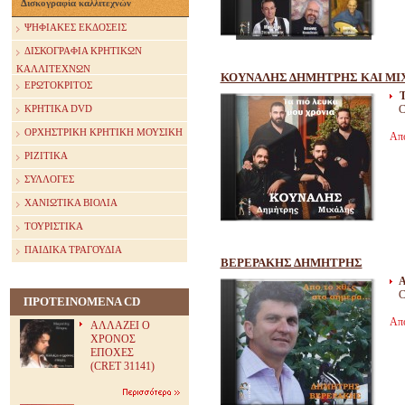
Δισκογραφία καλλιτεχνών
ΨΗΦΙΑΚΕΣ ΕΚΔΟΣΕΙΣ
ΔΙΣΚΟΓΡΑΦΙΑ ΚΡΗΤΙΚΩΝ
ΚΑΛΛΙΤΕΧΝΩΝ
ΚΟΥΝΑΛΗΣ ΔΗΜΗΤΡΗΣ ΚΑΙ ΜΙ
ΕΡΩΤΟΚΡΙΤΟΣ
C
ΚΡΗΤΙΚΑ DVD
ΟΡΧΗΣΤΡΙΚΗ ΚΡΗΤΙΚΗ ΜΟΥΣΙΚΗ
Απ
ΡΙΖΙΤΙΚΑ
ΣΥΛΛΟΓΕΣ
ΧΑΝΙΩΤΙΚΑ ΒΙΟΛΙΑ
ΤΟΥΡΙΣΤΙΚΑ
ΠΑΙΔΙΚΑ ΤΡΑΓΟΥΔΙΑ
ΒΕΡΕΡΑΚΗΣ ΔΗΜΗΤΡΗΣ
Α
C
ΠΡΟΤΕΙΝΟΜΕΝΑ CD
Απ
ΑΛΛΑΖΕΙ Ο
ΧΡΟΝΟΣ
ΕΠΟΧΕΣ
(CRET 31141)