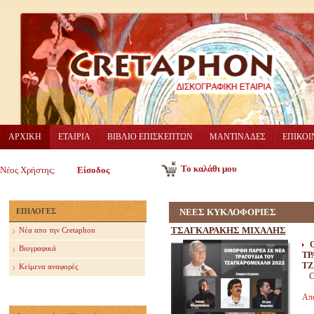
ΑΡΧΙΚΗ
ΕΤΑΙΡΙΑ
ΒΙΒΛΙΟ ΕΠΙΣΚΕΠΤΩΝ
ΜΑΝΤΙΝΑΔΕΣ
ΕΠΙΚΟΙ
Το καλάθι μου
Νέος Χρήστης;
Είσοδος
ΕΠΙΛΟΓΕΣ
ΝΕΕΣ ΚΥΚΛΟΦΟΡΙΕΣ
ΤΣΑΓΚΑΡΑΚΗΣ ΜΙΧΑΛΗΣ
Nέα απο την Cretaphon
Βιογραφικά
ΤΡ
ΤΖ
Κείμενα αναφορές
C
Απ