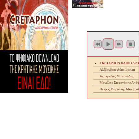
CRETAPHON RADIO SP
Αλέξανδρος Λύρα Lurian
Αντικριστές Μαντινάδες
Μανώλης Στεφανάκης Απόψ
Πέτρος Μαρούλης Μια βραδ