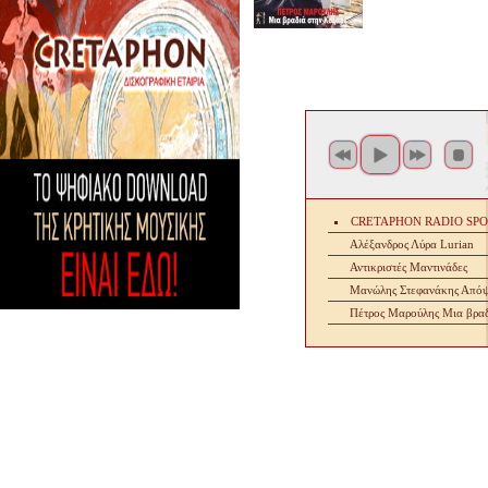
CRETAPHON RADIO SP
Αλέξανδρος Λύρα Lurian
Αντικριστές Μαντινάδες
Μανώλης Στεφανάκης Απόψ
Πέτρος Μαρούλης Μια βραδ