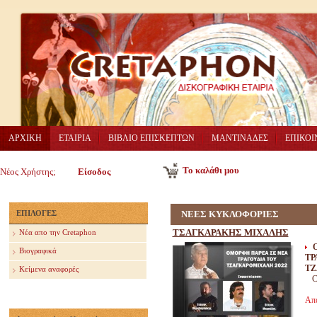
ΑΡΧΙΚΗ
ΕΤΑΙΡΙΑ
ΒΙΒΛΙΟ ΕΠΙΣΚΕΠΤΩΝ
ΜΑΝΤΙΝΑΔΕΣ
ΕΠΙΚΟΙ
Το καλάθι μου
Νέος Χρήστης;
Είσοδος
ΕΠΙΛΟΓΕΣ
ΝΕΕΣ ΚΥΚΛΟΦΟΡΙΕΣ
ΤΣΑΓΚΑΡΑΚΗΣ ΜΙΧΑΛΗΣ
Nέα απο την Cretaphon
Βιογραφικά
ΤΡ
ΤΖ
Κείμενα αναφορές
C
Απ