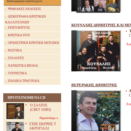
Δισκογραφία καλλιτεχνών
ΨΗΦΙΑΚΕΣ ΕΚΔΟΣΕΙΣ
ΔΙΣΚΟΓΡΑΦΙΑ ΚΡΗΤΙΚΩΝ
ΚΑΛΛΙΤΕΧΝΩΝ
ΚΟΥΝΑΛΗΣ ΔΗΜΗΤΡΗΣ ΚΑΙ ΜΙ
ΕΡΩΤΟΚΡΙΤΟΣ
C
ΚΡΗΤΙΚΑ DVD
ΟΡΧΗΣΤΡΙΚΗ ΚΡΗΤΙΚΗ ΜΟΥΣΙΚΗ
Απ
ΡΙΖΙΤΙΚΑ
ΣΥΛΛΟΓΕΣ
ΧΑΝΙΩΤΙΚΑ ΒΙΟΛΙΑ
ΤΟΥΡΙΣΤΙΚΑ
ΠΑΙΔΙΚΑ ΤΡΑΓΟΥΔΙΑ
ΒΕΡΕΡΑΚΗΣ ΔΗΜΗΤΡΗΣ
Α
C
ΠΡΟΤΕΙΝΟΜΕΝΑ CD
Απ
Ο ΣΑΛΤΟΣ
(CRET 31093)
ΣΤΗΣ ΣΚΕΨΗΣ Τ
ΑΚΡΟΓΙΑΛΙ